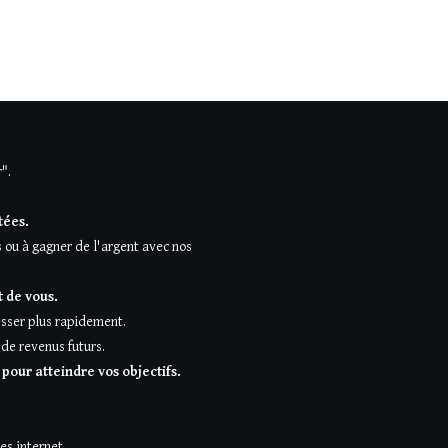
".
tées.
 ou à gagner de l'argent avec nos
 de vous.
esser plus rapidement.
de revenus futurs.
our atteindre vos objectifs.
es internet,