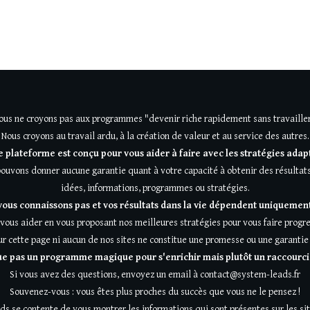
ous ne croyons pas aux programmes "devenir riche rapidement sans travailler
Nous croyons au travail ardu, à la création de valeur et au service des autres.
e plateforme est conçu pour vous aider à faire avec les stratégies adap
pouvons donner aucune garantie quant à votre capacité à obtenir des résultats
idées, informations, programmes ou stratégies.
vous connaissons pas et vos résultats dans la vie dépendent uniquement
ous aider en vous proposant nos meilleures stratégies pour vous faire progr
ur cette page ni aucun de nos sites ne constitue une promesse ou une garantie 
 pas un programme magique pour s'enrichir mais plutôt un raccourci p
Si vous avez des questions, envoyez un email à contact@system-leads.fr
Souvenez-vous : vous êtes plus proches du succès que vous ne le pensez !
s se contente de vous montrer les informations qui sont présentes sur les sit